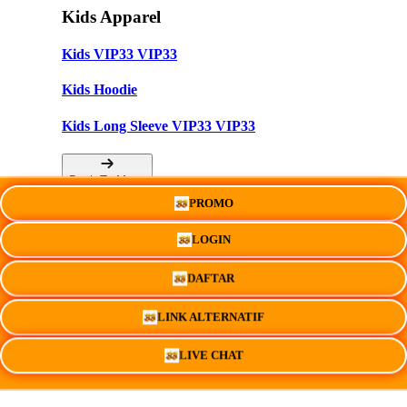
Kids Apparel
Kids VIP33 VIP33
Kids Hoodie
Kids Long Sleeve VIP33 VIP33
Back To Menu
PROMO
Accessories
LOGIN
Hats
DAFTAR
New!
LINK ALTERNATIF
Stickers
LIVE CHAT
Magnets