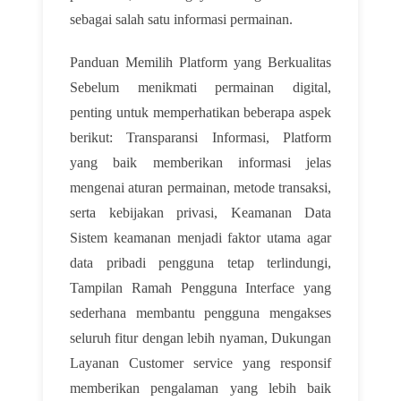
sebagai salah satu informasi permainan.
Panduan Memilih Platform yang Berkualitas
Sebelum menikmati permainan digital,
penting untuk memperhatikan beberapa aspek
berikut: Transparansi Informasi, Platform
yang baik memberikan informasi jelas
mengenai aturan permainan, metode transaksi,
serta kebijakan privasi, Keamanan Data
Sistem keamanan menjadi faktor utama agar
data pribadi pengguna tetap terlindungi,
Tampilan Ramah Pengguna Interface yang
sederhana membantu pengguna mengakses
seluruh fitur dengan lebih nyaman, Dukungan
Layanan Customer service yang responsif
memberikan pengalaman yang lebih baik