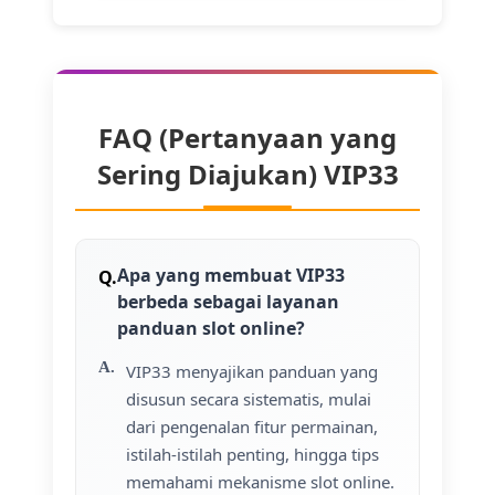
FAQ (Pertanyaan yang
Sering Diajukan) VIP33
Apa yang membuat VIP33
berbeda sebagai layanan
panduan slot online?
VIP33 menyajikan panduan yang
disusun secara sistematis, mulai
dari pengenalan fitur permainan,
istilah-istilah penting, hingga tips
memahami mekanisme slot online.