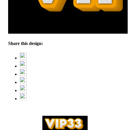
Share this design: