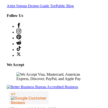
Artist Signup
Design Guide
TeePublic Blog
Follow Us
We Accept